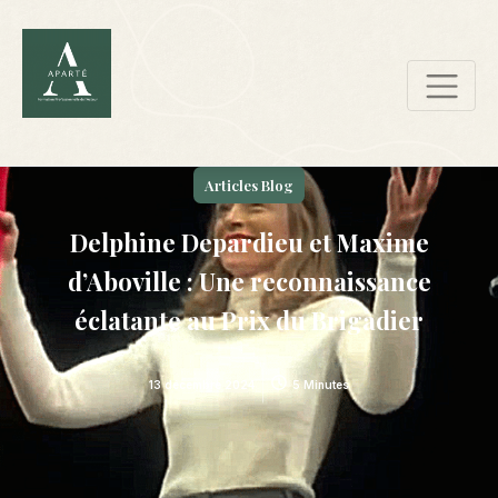
Articles Blog
Delphine Depardieu et Maxime
d’Aboville : Une reconnaissance
éclatante au Prix du Brigadier
13 décembre 2024
5 Minutes