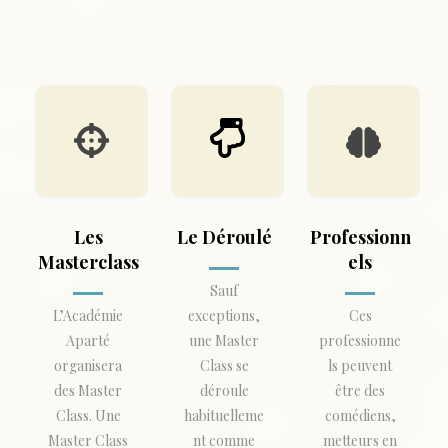
Les
Le Déroulé
Professionn
Masterclass
Els
Sauf
L’Académie
exceptions,
Ces
Aparté
une Master
professionne
organisera
Class se
ls peuvent
des Master
déroule
être des
Class. Une
habituelleme
comédiens,
Master Class
nt comme
metteurs en