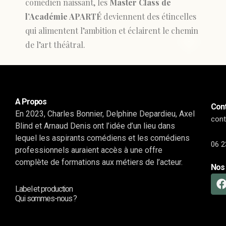
comédien naissant, les
Master Class de
l’Académie APARTÉ
deviennent des étincelles
qui alimentent l’ambition et éclairent le chemin
de l’art théâtral.
A Propos
Cont
En 2023, Charles Bonnier, Delphine Depardieu, Axel
con
Blind et Arnaud Denis ont l’idée d’un lieu dans
lequel les aspirants comédiens et les comédiens
06 2
professionnels auraient accès à une offre
complète de formations aux métiers de l’acteur.
Nos 
Label et production
Qui sommes-nous ?