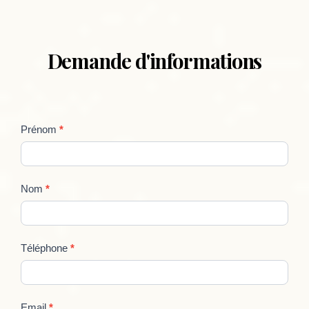
Demande d'informations
formation
Prénom
*
Stage
AFDAS
Nom
*
Téléphone
*
Email
*