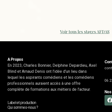
Voir tous les stages AFDAS
A Propos
Cont
En 2023, Charles Bonnier, Delphine Depardieu, Axel
con
Blind et Arnaud Denis ont l’idée d’un lieu dans
lequel les aspirants comédiens et les comédiens
06 2
professionnels auraient accès à une offre
complète de formations aux métiers de l’acteur.
Nos 
Label et production
Qui sommes-nous ?